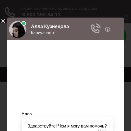
Права
Права и обязанности
Меню
Главная
Право собственности
Регистрация автомобиля
Нотариат