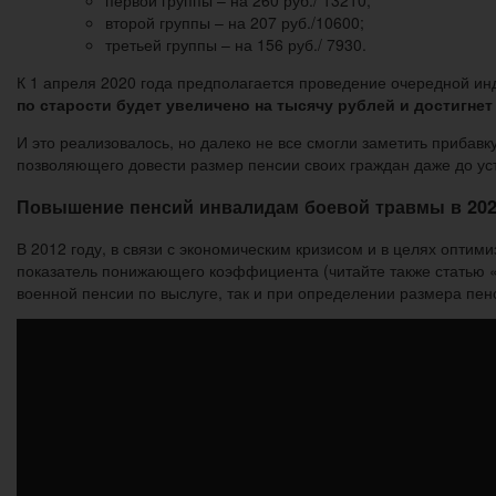
первой группы – на 260 руб./ 13210;
второй группы – на 207 руб./10600;
третьей группы – на 156 руб./ 7930.
К 1 апреля 2020 года предполагается проведение очередной и
по старости будет увеличено на тысячу рублей и достигнет 
И это реализовалось, но далеко не все смогли заметить прибавк
позволяющего довести размер пенсии своих граждан даже до ус
Повышение пенсий инвалидам боевой травмы в 202
В 2012 году, в связи с экономическим кризисом и в целях опти
показатель понижающего коэффициента (читайте также статью 
военной пенсии по выслуге, так и при определении размера пе