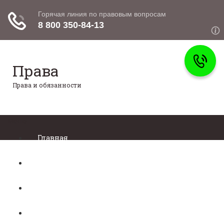
Права
Права и обязанности
Меню
Главная
Право собственности
Регистрация автомобиля
Нотариат