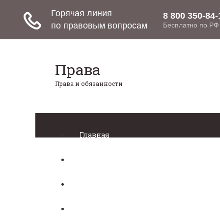
Права
Права и обязанности
Меню
Главная
Право собственности
Регистрация автомобиля
Нотариат