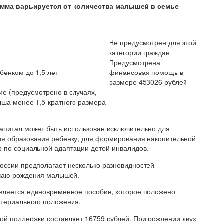
умма варьируется от количества малышей в семье
Не предусмотрен для этой
категории граждан
Предусмотрена
бенком до 1,5 лет
финансовая помощь в
размере 453026 рублей
е (предусмотрено в случаях,
ыша менее 1,5-кратного размера
капитал может быть использован исключительно для
ия образования ребенку, для формирования накопительной
 по социальной адаптации детей-инвалидов.
оссии предполагает несколько разновидностей
учаю рождения малышей.
вляется единовременное пособие, которое положено
атериального положения.
ой поддержки составляет 16759 рублей. При рождении двух