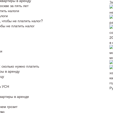
 квартиры в аренду
З
скве за пять лет
тить налоги
н
алоги
, чтобы не платить налог?
р
обы не платить налог
в 
ги
м
: сколько нужно платить
иры в аренду
ицу
го
а УСН
Р
квартиры в аренде
чем грозит
тво