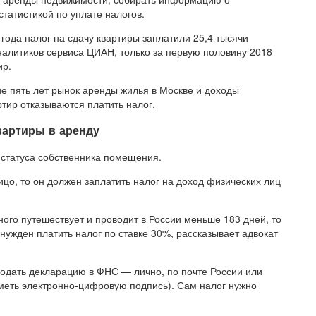
татистикой по уплате налогов.
года налог на сдачу квартиры заплатили 25,4 тысячи
налитиков сервиса ЦИАН, только за первую половину 2018
ир.
ние пять лет рынок аренды жилья в Москве и доходы
ртир отказываются платить налог.
вартиры в аренду
т статуса собственника помещения.
ицо, то он должен заплатить налог на доход физических лиц
ного путешествует и проводит в России меньше 183 дней, то
нужден платить налог по ставке 30%, рассказывает адвокат
одать декларацию в ФНС — лично, по почте России или
иметь электронно-цифровую подпись). Сам налог нужно