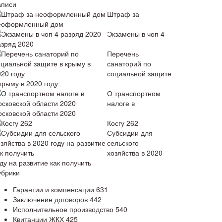
аписи
Штраф за
еоформленный дом
Экзамены в чоп 4
азряд 2020
Перечень
санаторий по
социальной защите
крыму в 2020 году
О транспортном
налоге в
осковской области 2020
Косгу 262
Субсидии для
сельского
хозяйства в 2020
ду на развитие как получить
убрики
Гарантии и компенсации
631
Заключение договоров
442
Исполнительное производство
540
Квитанции ЖКХ
425