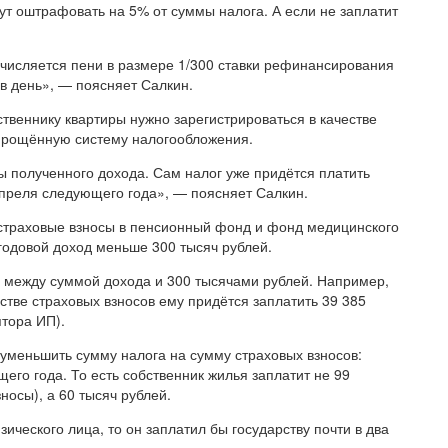
гут оштрафовать на 5% от суммы налога. А если не заплатит
ачисляется пени в размере 1/300 ставки рефинансирования
 в день», — поясняет Салкин.
ственнику квартиры нужно зарегистрироваться в качестве
прощённую систему налогообложения.
ы полученного дохода. Сам налог уже придётся платить
апреля следующего года», — поясняет Салкин.
 страховые взносы в пенсионный фонд и фонд медицинского
годовой доход меньше 300 тысяч рублей.
ы между суммой дохода и 300 тысячами рублей. Например,
естве страховых взносов ему придётся заплатить 39 385
ятора ИП).
уменьшить сумму налога на сумму страховых взносов:
щего года. То есть собственник жилья заплатит не 99
носы), а 60 тысяч рублей.
зического лица, то он заплатил бы государству почти в два