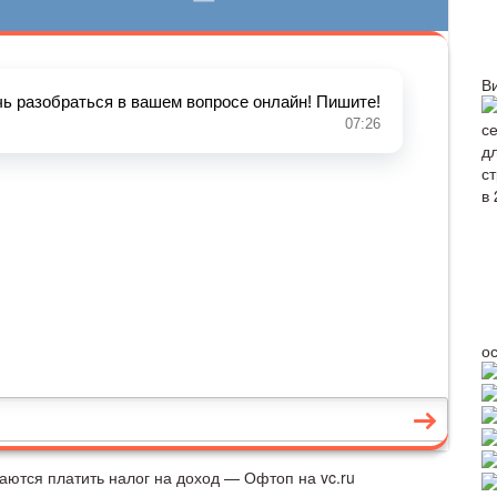
В
о
аются платить налог на доход — Офтоп на vc.ru