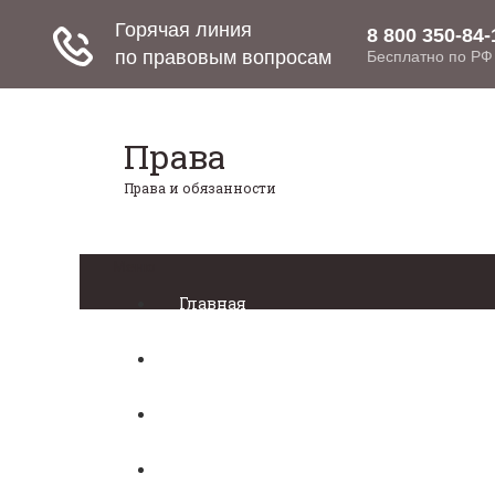
Права
Права и обязанности
Меню
Главная
Право собственности
Регистрация автомобиля
Нотариат