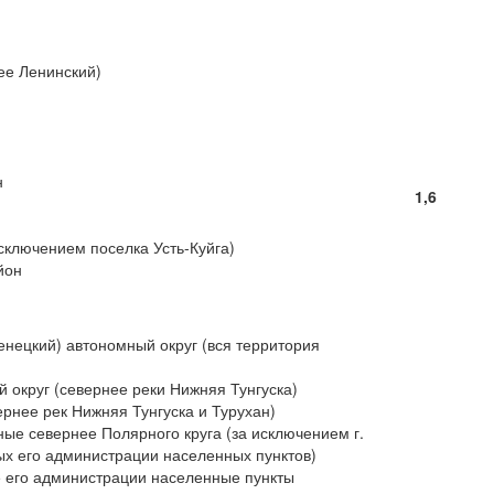
ее Ленинский)
н
1,6
исключением поселка Усть-Куйга)
йон
нецкий) автономный округ (вся территория
 округ (севернее реки Нижняя Тунгуска)
ернее рек Нижняя Тунгуска и Турухан)
ые севернее Полярного круга (за исключением г.
х его администрации населенных пунктов)
е его администрации населенные пункты