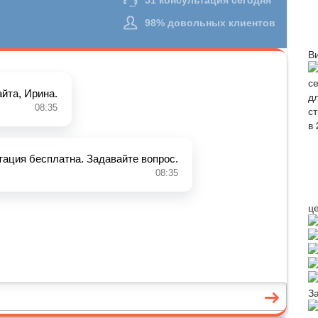
В
ц
З