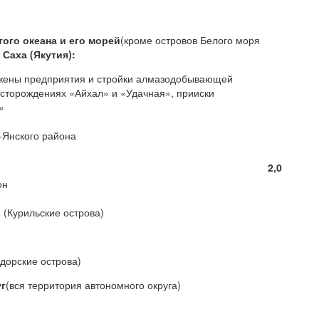
ого океана и его морей
(кроме островов Белого моря
 Саха (Якутия):
ожены предприятия и стройки алмазодобывающей
сторождениях «Айхал» и «Удачная», прииски
»
ь-Янского района
2,0
он
(Курильские острова)
дорские острова)
г
(вся территория автономного округа)