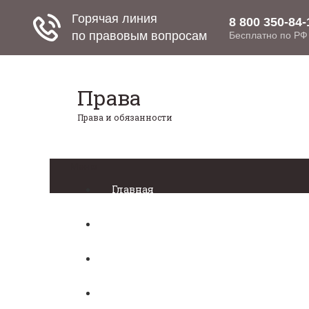
Права
Права и обязанности
Меню
Главная
Право собственности
Регистрация автомобиля
Нотариат