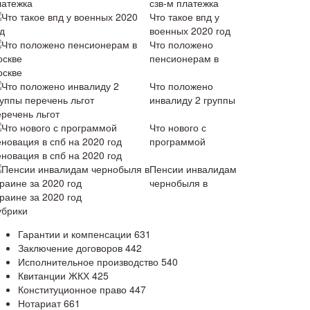
сзв-м платежка
Что такое впд у
военных 2020 год
Что положено
пенсионерам в
оскве
Что положено
инвалиду 2 группы
еречень льгот
Что нового с
программой
еновация в спб на 2020 год
Пенсии инвалидам
чернобыля в
раине за 2020 год
убрики
Гарантии и компенсации
631
Заключение договоров
442
Исполнительное производство
540
Квитанции ЖКХ
425
Конституционное право
447
Нотариат
661