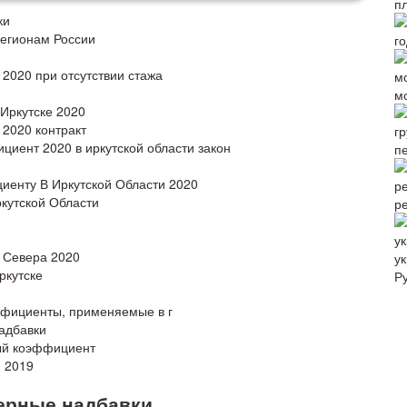
ки
егионам России
 2020 при отсутствии стажа
м
Иркутске 2020
 2020 контракт
иент 2020 в иркутской области закон
п
енту В Иркутской Области 2020
кутской Области
р
 Севера 2020
ук
ркутске
Р
фициенты, применяемые в г
адбавки
ный коэффициент
и 2019
ерные надбавки