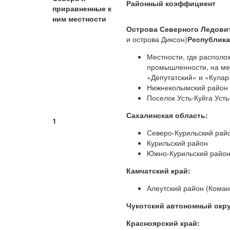
Районный коэффициент
приравненные к
ним местности
Острова Северного Ледовит
и острова Диксон)
Республика
Местности, где распол
промышленности, на ме
«Депутатский» и «Кулар
Нижнеколымский район
Поселок Усть-Куйга Уст
Сахалинская область:
1
Северо-Курильский рай
Курильский район
Южно-Курильский район 
Камчатский край:
Алеутский район (Коман
Чукотский автономный окру
Красноярский край: