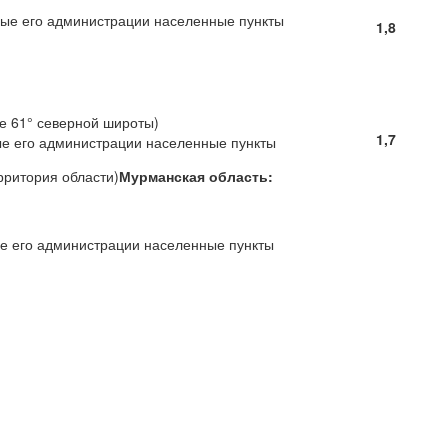
ные его администрации населенные пункты
1,8
е 61° северной широты)
1,7
ые его администрации населенные пункты
рритория области)
Мурманская область:
ые его администрации населенные пункты
н
н