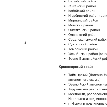
Вилюйский район
Жиганский район
Кобяйский район
Нюрбинский район (ран
Мирнинский район
Момский район
Оймяконский район
Оленекский район
Среднеколымский райо
4
Сунтарский район
Томпонский район
Усть-Янский район (за 
Эвено-Бытантайский ра
Красноярский край:
Таймырский (Долгано-Не
автономного округа)
Эвенкийский автономный
Туруханский район (сев
Местности, расположенн
Норильска и подчиненны
г. Игарка и подчиненны