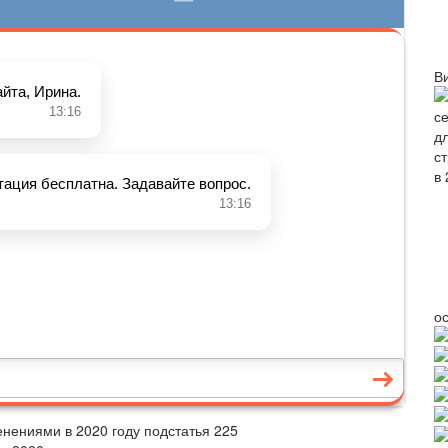
В
о
енениями в 2020 году подстатья 225