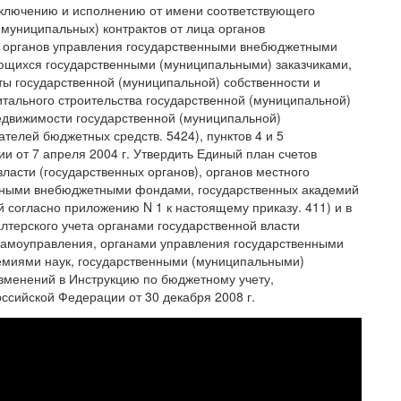
заключению и исполнению от имени соответствующего
(муниципальных) контрактов от лица органов
), органов управления государственными внебюджетными
ющихся государственными (муниципальными) заказчиками,
ы государственной (муниципальной) собственности и
тального строительства государственной (муниципальной)
недвижимости государственной (муниципальной)
телей бюджетных средств. 5424), пунктов 4 и 5
и от 7 апреля 2004 г. Утвердить Единый план счетов
власти (государственных органов), органов местного
енными внебюджетными фондами, государственных академий
 согласно приложению N 1 к настоящему приказу. 411) и в
лтерского учета органами государственной власти
 самоуправления, органами управления государственными
миями наук, государственными (муниципальными)
зменений в Инструкцию по бюджетному учету,
сийской Федерации от 30 декабря 2008 г.