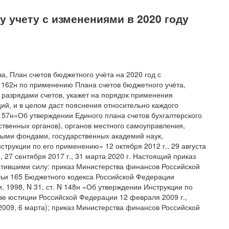
 учету с изменениями в 2020 году
а, План счетов бюджетного учёта на 2020 год с
 162н по применению Плана счетов бюджетного учёта,
 разрядами счетов, укажет на порядок применения
ий, и в целом даст пояснения относительно каждого
157н«Об утверждении Единого плана счетов бухгалтерского
рственных органов), органов местного самоуправления,
ыми фондами, государственных академий наук,
трукции по его применению» 12 октября 2012 г., 29 августа
г., 27 сентября 2017 г., 31 марта 2020 г. Настоящий приказ
тратившими силу: приказ Министерства финансов Российской
атьи 165 Бюджетного кодекса Российской Федерации
 1998, N 31, ст. N 148н «Об утверждении Инструкции по
ве юстиции Российской Федерации 12 февраля 2009 г.,
2009, 6 марта); приказ Министерства финансов Российской