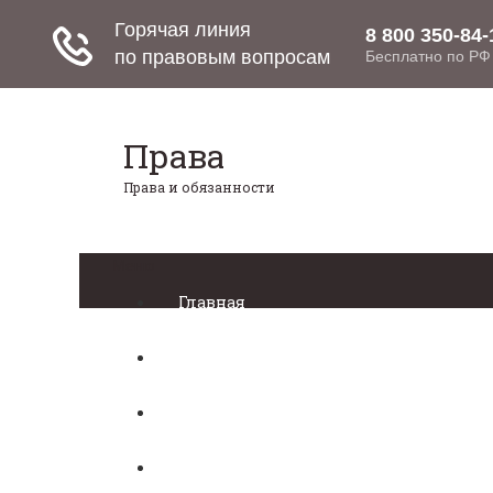
Права
Права и обязанности
Меню
Главная
Право собственности
Регистрация автомобиля
Нотариат