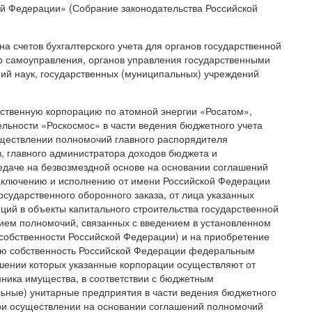
й Федерации» (Собрание законодательства Российской
а счетов бухгалтерского учета для органов государственной
го самоуправления, органов управления государственными
й наук, государственных (муниципальных) учреждений
рственную корпорацию по атомной энергии «Росатом»,
льности «Роскосмос» в части ведения бюджетного учета
уществлении полномочий главного распорядителя
, главного администратора доходов бюджета и
едаче на безвозмездной основе на основании соглашений
заключению и исполнению от имени Российской Федерации
государственного оборонного заказа, от лица указанных
ий в объекты капитального строительства государственной
ием полномочий, связанных с введением в установленном
 собственности Российской Федерации) и на приобретение
ую собственность Российской Федерации федеральным
шении которых указанные корпорации осуществляют от
ника имущества, в соответствии с бюджетным
льные) унитарные предприятия в части ведения бюджетного
при осуществлении на основании соглашений полномочий