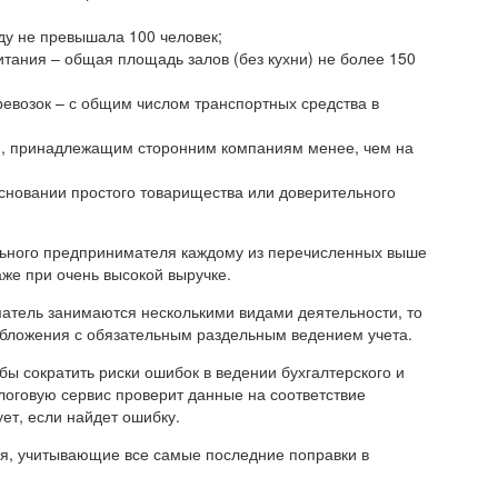
ду не превышала 100 человек;
итания – общая площадь залов (без кухни) не более 150
ревозок – с общим числом транспортных средства в
м, принадлежащим сторонним компаниям менее, чем на
новании простого товарищества или доверительного
ального предпринимателя каждому из перечисленных выше
аже при очень высокой выручке.
атель занимаются несколькими видами деятельности, то
бложения с обязательным раздельным ведением учета.
ы сократить риски ошибок в ведении бухгалтерского и
алоговую сервис проверит данные на соответствие
ет, если найдет ошибку.
я, учитывающие все самые последние поправки в