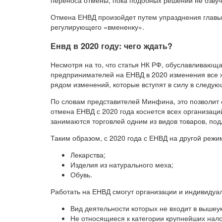
переноса отмены, пока подобных решений не озвуч
Отмена ЕНВД произойдет путем упразднения главы 
регулирующего «вмененку».
Енвд в 2020 году: чего ждать?
Несмотря на то, что статья НК РФ, обуславливающа
предпринимателей на ЕНВД в 2020 изменения все же
рядом изменений, которые вступят в силу в следую
По словам представителей Минфина, это позволит 
отмена ЕНВД с 2020 года коснется всех организац
занимаются торговлей одним из видов товаров, по
Таким образом, с 2020 года с ЕНВД на другой режи
Лекарства;
Изделия из натурального меха;
Обувь.
Работать на ЕНВД смогут организации и индивиду
Вид деятельности которых не входит в вышеу
Не относящиеся к категории крупнейших нал