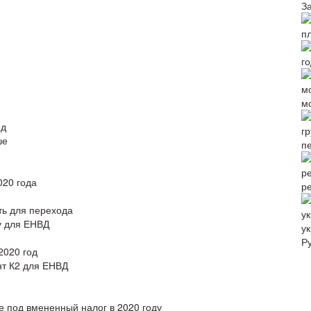
З
м
од
ше
п
020 года
р
ть для перехода
у для ЕНВД
ук
Р
2020 год
т К2 для ЕНВД
 под вмененный налог в 2020 году