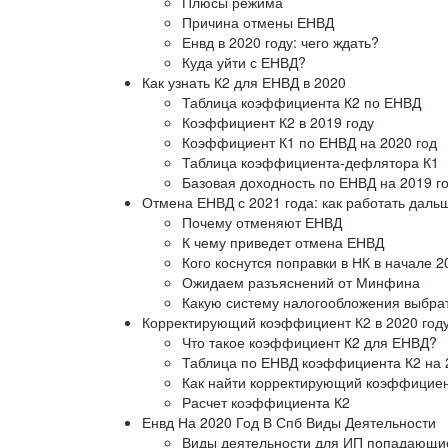
Плюсы режима
Причина отмены ЕНВД
Енвд в 2020 году: чего ждать?
Куда уйти с ЕНВД?
Как узнать К2 для ЕНВД в 2020
Таблица коэффициента К2 по ЕНВД
Коэффициент К2 в 2019 году
Коэффициент К1 по ЕНВД на 2020 год
Таблица коэффициента-дефлятора К1
Базовая доходность по ЕНВД на 2019 г
Отмена ЕНВД с 2021 года: как работать даль
Почему отменяют ЕНВД
К чему приведет отмена ЕНВД
Кого коснутся поправки в НК в начале 2
Ожидаем разъяснений от Минфина
Какую систему налогообложения выбра
Корректирующий коэффициент К2 в 2020 год
Что такое коэффициент К2 для ЕНВД?
Таблица по ЕНВД коэффициента К2 на 
Как найти корректирующий коэффициен
Расчет коэффициента К2
Енвд На 2020 Год В Спб Виды Деятельности
Виды деятельности для ИП попадающие