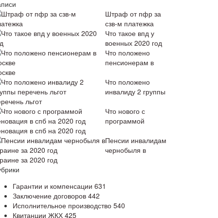
аписи
Штраф от пфр за
сзв-м платежка
Что такое впд у
военных 2020 год
Что положено
пенсионерам в
оскве
Что положено
инвалиду 2 группы
еречень льгот
Что нового с
программой
еновация в спб на 2020 год
Пенсии инвалидам
чернобыля в
раине за 2020 год
убрики
Гарантии и компенсации
631
Заключение договоров
442
Исполнительное производство
540
Квитанции ЖКХ
425