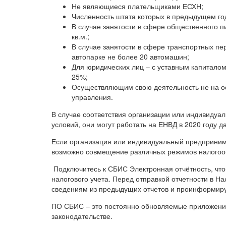
Не являющиеся плательщиками ЕСХН;
Численность штата которых в предыдущем го
В случае занятости в сфере общественного п
кв.м.;
В случае занятости в сфере транспортных пе
автопарке не более 20 автомашин;
Для юридических лиц – с уставным капитало
25%;
Осуществляющим свою деятельность не на ос
управления.
В случае соответствия организации или индивиду
условий, они могут работать на ЕНВД в 2020 году д
Если организация или индивидуальный предприним
возможно совмещение различных режимов налогоо
Подключитесь к СБИС Электронная отчётность, чтоб
налогового учета. Перед отправкой отчетности в Н
сведениям из предыдущих отчетов и проинформиру
ПО СБИС – это постоянно обновляемые приложени
законодательстве.