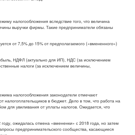
жиму налогообложения вследствие того, что величина
еличины выручки фирмы. Такие предприниматели обязаны
ируется от 7,5% до 15% от предполагаемого («вмененного»)
быль, НДФЛ (актуально для ИП), НДС (за исключением
ественные налоги (за исключением величины,
режима налогообложения законодатели отмечают
т налогоплательщиков в бюджет. Дело в том, что работа на
м для увиливания от уплаты налогов. Ожидается, что
году, ожидалась отмена «вмененки» с 2018 года, но затем
 запросы предпринимательского сообщества, касающиеся