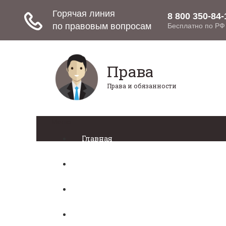
Права
Права и обязанности
Меню
Главная
Право собственности
Регистрация автомобиля
Нотариат