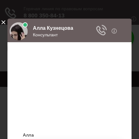
Права
Права и обязанности
Меню
Главная
Право собственности
Регистрация автомобиля
Нотариат