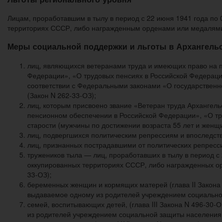
Лицам, проработавшим в тылу в период с 22 июня 1941 года по
территориях СССР, либо награжденным орденами или медалями
Меры социальной поддержки и льготы в Архангельск
лиц, являющихся ветеранами труда и имеющих право на п
Федерации», «О трудовых пенсиях в Российской Федерации
соответствии с Федеральными законами «О государственн
(Закон N 262-33-ОЗ);
лиц, которым присвоено звание «Ветеран труда Архангел
пенсионном обеспечении в Российской Федерации», «О тр
старости (мужчины по достижении возраста 55 лет и женщи
лиц, подвергшихся политическим репрессиям и впоследст
лиц, признанных пострадавшими от политических репресси
тружеников тыла — лиц, проработавших в тылу в период с
оккупированных территориях СССР, либо награжденных о
33-ОЗ);
беременных женщин и кормящих матерей (глава II Закона
выдаваемое одному из родителей учреждением социальной
семей, воспитывающих детей, (глава III Закона N 496-30
из родителей учреждением социальной защиты населения 