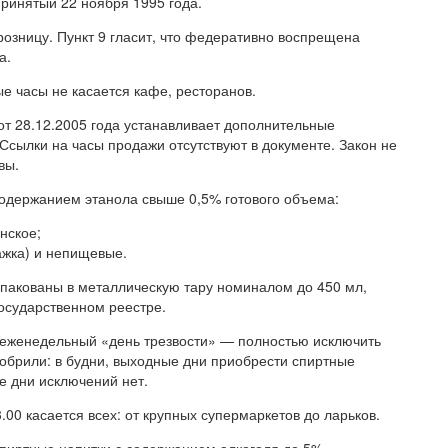
ринятый 22 ноября 1995 года.
розницу. Пункт 9 гласит, что федеративно воспрещена
а.
ые часы не касается кафе, ресторанов.
т 28.12.2005 года устанавливает дополнительные
 Ссылки на часы продажи отсутствуют в документе. Закон не
вы.
содержанием этанола свыше 0,5% готового объема:
нское;
жка) и непищевые.
апакованы в металлическую тару номиналом до 450 мл,
осударственном реестре.
 еженедельный «день трезвости» — полностью исключить
добрили: в будни, выходные дни приобрести спиртные
е дни исключений нет.
00 касается всех: от крупных супермаркетов до ларьков.