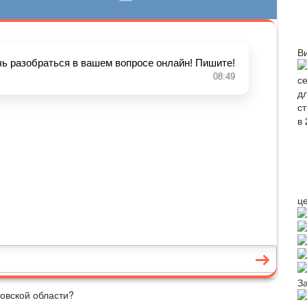
В
ц
З
ковской области?