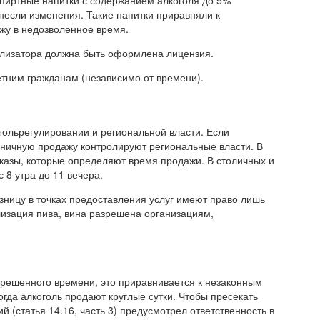
пиртные напитки с содержанием алкоголя до 5%
внесли изменения. Такие напитки приравняли к
жу в недозволенное время.
ализатора должна быть оформлена лицензия.
тним гражданам (независимо от времени).
гольрегулировании и региональной власти. Если
ничную продажу контролируют региональные власти. В
казы, которые определяют время продажи. В столичных и
 8 утра до 11 вечера.
зницу в точках предоставления услуг имеют право лишь
лизация пива, вина разрешена организациям,
зрешенного времени, это приравнивается к незаконным
огда алкоголь продают круглые сутки. Чтобы пресекать
 (статья 14.16, часть 3) предусмотрел ответственность в