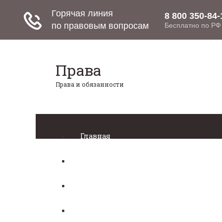
Права
Права и обязанности
Меню
Главная
Право собственности
Регистрация автомобиля
Нотариат