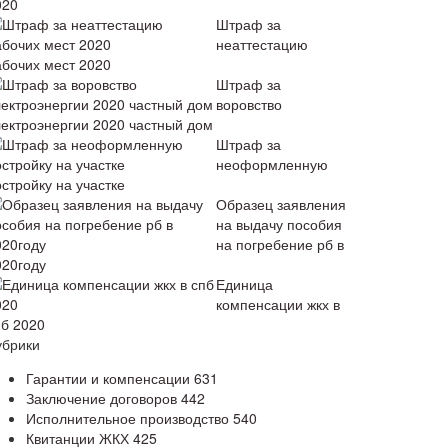
020
Штраф за
неаттестацию
абочих мест 2020
Штраф за
воровство
лектроэнергии 2020 частный дом
Штраф за
неоформленную
стройку на участке
Образец заявления
на выдачу пособия
на погребение рб в
020году
Единица
компенсации жкх в
пб 2020
убрики
Гарантии и компенсации
631
Заключение договоров
442
Исполнительное производство
540
Квитанции ЖКХ
425