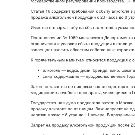
государственном регулировании производства…», п
Статья 16 содержит требования к сбыту алкоголя в 
продажа алкогольной продукции с 23 часов до 8 утр
Имеется оговорка: табу на сбыт алкоголя в указанн
Постановление № 1069 московского Департамента о
ограничения и условия сбыта продукции в столице.
запрещает вносить областям собственные корректи
К горячительным напиткам относится продукция с 
алкоголь — водка, джин, бренди, вино, шампа
спиртсодержащие — продовольственные (бра
Закон не касается не пищевых составов, которые з
медицинские лечебные препараты, числящиеся в Г
Государственная дума предлагала ввести в Москве
продажу алкоголя по пятницам. Законопроект не о
напитки можно с 8 утра до 11 вечера. В праздничны
Запрет на продажу алкогольной продукции после 23.