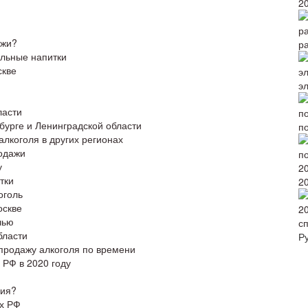
2
ажи?
р
ольные напитки
скве
э
ласти
бурге и Ленинградской области
по
лкоголя в других регионах
родажи
у
тки
2
оголь
оскве
чью
с
бласти
Р
продажу алкоголя по времени
 РФ в 2020 году
ния?
ах РФ