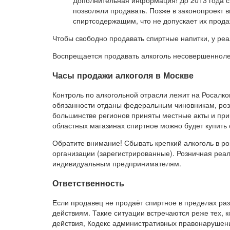
Дополнительная информация! До 2013 года с
позволяли продавать. Позже в законопроект 
спиртсодержащим, что не допускает их прода
Чтобы свободно продавать спиртные напитки, у ре
Воспрещается продавать алкоголь несовершенноле
Часы продажи алкоголя в Москве
Контроль по алкогольной отрасли лежит на Росалко
обязанности отданы федеральным чиновникам, роз
большинстве регионов приняты местные акты и при
областных магазинах спиртное можно будет купить с
Обратите внимание! Сбывать крепкий алкоголь в ро
организации (зарегистрированные). Розничная реа
индивидуальным предпринимателям.
Ответственность
Если продавец не продаёт спиртное в пределах ра
действиям. Такие ситуации встречаются реже тех, к
действия, Кодекс административных правонарушений