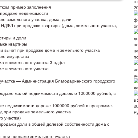
стком пример заполнения
2
 продаже недвижимости
е земельного участка, дома, дачи
-НДФЛ при продаже квартиры (дома, земельного участка,
б
ртиры и доли
аже квартиры
 вычет при продаже дома и земельного участка
аже имущества
п
ма и земельного участка 3 ндфл
е и земельного участка
р
участка — Администрация Благодарненского городского
родаже жилой недвижимости дешевле 1000000 рублей, в
е недвижимости дороже 1000000 рублей в программе:
2
д при продаже земельного участка
Р
о участка)
продажи доли в общей долевой собственности дома с
д при продаже земельного участка