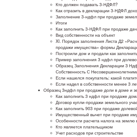
Кто должен подавать 3-НДФЛ?
Как отразить в декларации 3-НДФЛ дохо
Заполнение 3-ндфл при продаже земел
Итоги
Как заполнить 3-НДФЛ при продаже дач
Вид собственности на объект
XI. Порядок заполнения Листа Д2 «Рас
продажи имущества» формы Декларац
Построили дом и продали как заполнит
Пример заполнения 3 ндфл при долево
Образец Заполнения Декларации 3 Ндф
Собственность С Несовершеннолетним
Если нашелся покупатель: какой плати
Если надел в собственности менее 3 ле
Образец 3ндфл при продаже доли в доме и з
Как заполнить 3 ндфл при продаже дом
Договор купли-продажи земельного учас
Как заполнить 903 при продаже долево
Имущественный вычет при продаже им
Особенности расчета налога на землю
Кто является плательщиком
Учет расходов при строительстве