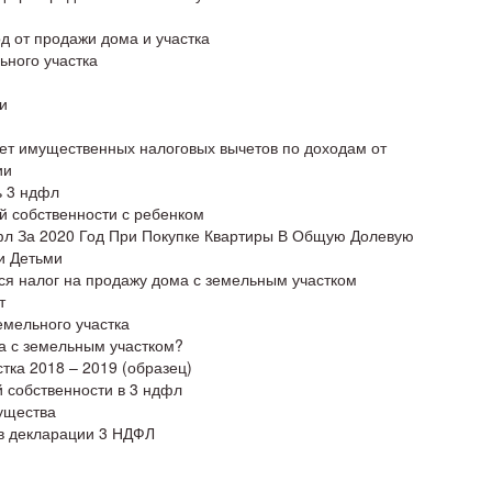
д от продажи дома и участка
ьного участка
и
чет имущественных налоговых вычетов по доходам от
ии
ь 3 ндфл
й собственности с ребенком
л За 2020 Год При Покупке Квартиры В Общую Долевую
и Детьми
тся налог на продажу дома с земельным участком
т
емельного участка
а с земельным участком?
тка 2018 – 2019 (образец)
й собственности в 3 ндфл
ущества
 в декларации 3 НДФЛ