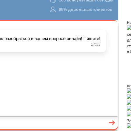
В
ц
З