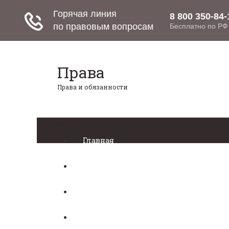
Права
Права и обязанности
Меню
Главная
Право собственности
Регистрация автомобиля
Нотариат