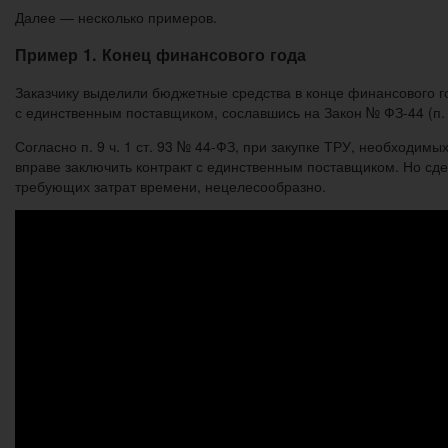
Далее — несколько примеров.
Пример 1. Конец финансового года
Заказчику выделили бюджетные средства в конце финансового го
с единственным поставщиком, сославшись на Закон № ФЗ-44 (п. 9
Согласно п. 9 ч. 1 ст. 93 № 44-ФЗ, при закупке ТРУ, необходим
вправе заключить контракт с единственным поставщиком. Но сде
требующих затрат времени, нецелесообразно.