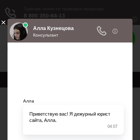
Права
Права и обязанности
Меню
Главная
Право собственности
Регистрация автомобиля
Нотариат