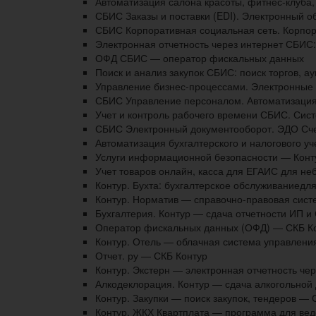
Автоматизация салона красоты, фитнес-клуба,
СБИС Заказы и поставки (EDI). Электронный о
СБИС Корпоративная социальная сеть. Корпор
Электронная отчетность через интернет СБИС:
ОФД СБИС — оператор фискальных данных
Поиск и анализ закупок СБИС: поиск торгов, 
Управление бизнес-процессами. Электронные 
СБИС Управление персоналом. Автоматизация 
Учет и контроль рабочего времени СБИС. Сист
СБИС Электронный документооборот. ЭДО Счет
Автоматизация бухгалтерского и налогового у
Услуги информационной безопасности — Конт
Учет товаров онлайн, касса для ЕГАИС для не
Контур. Бухта: бухгалтерское обслуживаниед
Контур. Норматив — справочно-правовая сист
Бухгалтерия. Контур — сдача отчетности ИП 
Оператор фискальных данных (ОФД) — СКБ К
Контур. Отель — облачная система управления
Отчет. ру — СКБ Контур
Контур. Экстерн — электронная отчетность че
Алкодеклорация. Контур — сдача алкогольной 
Контур. Закупки — поиск закупок, тендеров — 
Контур. ЖКХ Квартплата — программа для вед